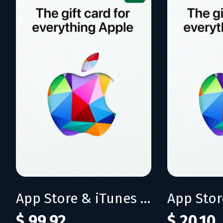
App Store & iTunes IN 7500 INR
$ 99,92
$ 20,10