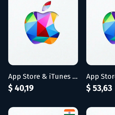
App Store & iTunes IN 3000 INR
$ 40,19
$ 53,63