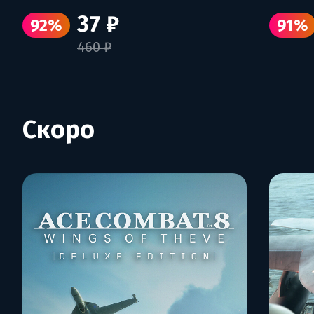
37 ₽
92%
91%
460 ₽
Скоро