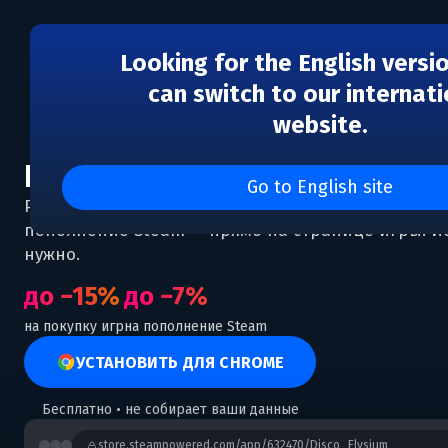
Looking for the English versi
can switch to our internati
website.
Покупай игры в Steam дешев
Go to English site
Расширение для браузера показывает выгодную 
пополнение Steam — прямо на странице игры. Ис
нужно.
до −15%
до −7%
на покупку игр
на пополнение Steam
УСТАНОВИТЬ ДЛЯ CHROME
Бесплатно • не собирает ваши данные
store.steampowered.com/app/632470/Disco_Elysium