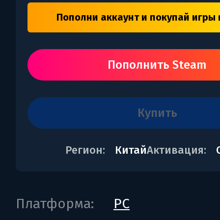
Пополни аккаунт и покупай игры 
Пополнить Steam
купить
Регион:
Китай
Активация:
Платформа:
PC