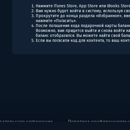
Нажмите iTunes Store, App Store или iBooks Sto
Вам нужно будет войти в систему, используя сво
Прокрутите до конца раздела «Избранное», вв
нажмите «Погасить».
После погашения кода подарочной карты баланс
Возможно, вам придется выйти и снова войти н
баланс отобразился. Вы можете найти свой бала
Если вы погасили код для контента, то ваш конт
вательское соглашение
Политика конфиденциальн