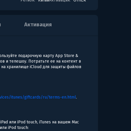
Регион:
Китай
Активация:
OTHER
я
Активация
ользуйте подарочную карту App Store &
ов и телешоу. Потратьте ее на контент в
е на хранилище iCloud для защиты файлов
vices/itunes/giftcards/ru/terms-en.html
.
iPad или iPod touch, iTunes на вашем Mac
или iPod touch: