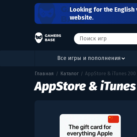
Looking for the English 
website.
Все игры и пополнения
Главная
Каталог
AppStore & iTunes 200
/
/
AppStore & iTunes