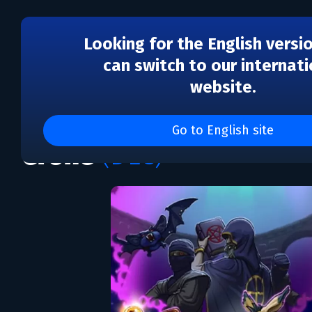
Looking for the English versi
can switch to our internati
website.
DLC
Graveyard Keeper - Ga
Go to English site
Crone
(DLC)