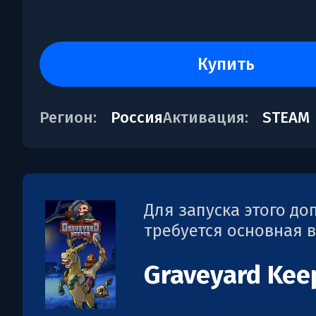
купить
Регион:
Россия
Активация:
STEAM
Для запуска этого д
требуется основная 
Graveyard Kee