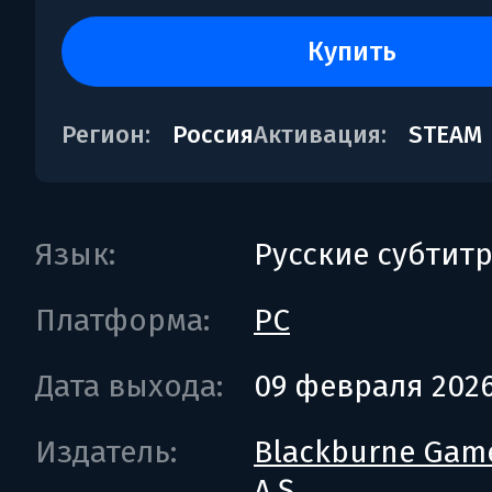
купить
Регион:
Россия
Активация:
STEAM
Язык:
Русские субтит
Платформа:
PC
Дата выхода:
09 февраля 202
Издатель:
Blackburne Game
A.Ş.