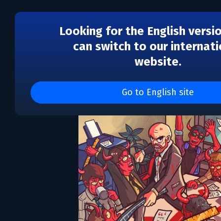
Looking for the English versi
can switch to our internati
website.
Monday Syndrome
Go to English site