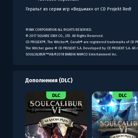
Геральт из серии игр «Ведьмак» от CD Projekt Red!
©SNK CORPORATION ALL RIGHTS RESERVED.
© 2017 SQUARE ENIX CO., LTD. All Rights Reserved.
CD PROJEKT®, The Witcher®, Geralt® are registered trademarks of CD P
The Witcher game © CD PROJEKT S.A. Developed by CD PROJEKT S.A. All r
SOULCALIBUR™VI&©2018 BANDAI NAMCO Entertainment Inc.
Дополнения (DLC)
DLC
DLC