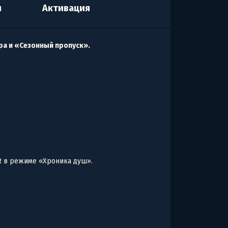
я
Активация
ра и «Сезонный пропуск».
 в режиме «Хроника душ».