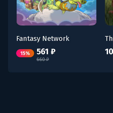
Fantasy Network
Th
561 ₽
10
15%
660 ₽