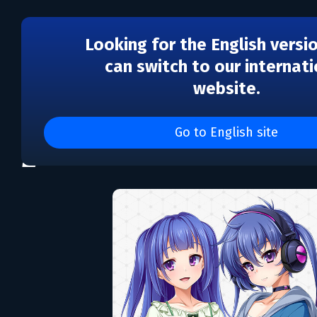
Looking for the English versi
can switch to our internati
website.
Holy Valkyrie EXS-TiA:
Go to English site
2