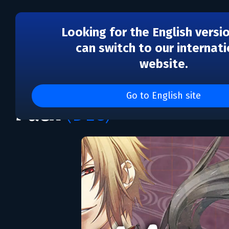
Looking for the English versi
can switch to our internati
website.
DLC
Hakuoki: Kyoto Winds 
Go to English site
Pack
(DLC)