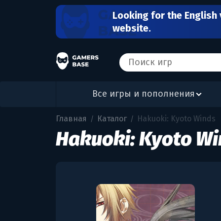
Looking for the English 
website.
Все игры и пополнения
Главная
Каталог
Hakuoki: Kyoto Winds
/
/
Hakuoki: Kyoto Wi