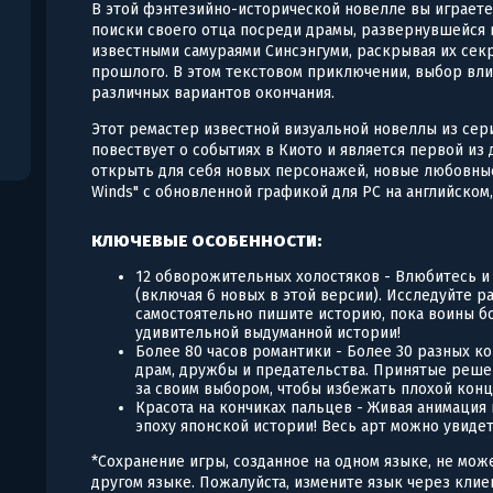
В этой фэнтезийно-исторической новелле вы играете
поиски своего отца посреди драмы, развернувшейся 
известными самураями Синсэнгуми, раскрывая их секр
прошлого. В этом текстовом приключении, выбор влия
различных вариантов окончания.
Этот ремастер известной визуальной новеллы из сер
повествует о событиях в Киото и является первой из 
открыть для себя новых персонажей, новые любовные
Winds" с обновленной графикой для PC на английском
КЛЮЧЕВЫЕ ОСОБЕННОСТИ:
12 обворожительных холостяков - Влюбитесь и 
(включая 6 новых в этой версии). Исследуйте 
самостоятельно пишите историю, пока воины б
удивительной выдуманной истории!
Более 80 часов романтики - Более 30 разных к
драм, дружбы и предательства. Принятые решен
за своим выбором, чтобы избежать плохой конц
Красота на кончиках пальцев - Живая анимация 
эпоху японской истории! Весь арт можно увидет
*Сохранение игры, созданное на одном языке, не мож
другом языке. Пожалуйста, измените язык через клие