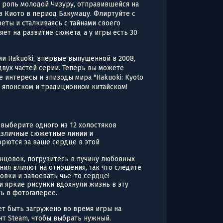
 роль молодой Чизуру, отправившейся на
в Киото в период Бакумацу. Флиртуйте с
еты и сталкиваясь с тайнами своего
ет на развитие сюжета, а у игры есть 30
ии Hakuoki, впервые выпущенной в 2008,
двух частей серии. Теперь вы можете
 интересы и эпизоды мира "Hakuoki: Kyoto
, японском и традиционном китайском!
выберите одного из 12 холостяков
различные сюжетные линии и
орются за ваше сердце в этой
онцовок, погрузитесь в пучину любовных
ия влияют на отношения, так что следите
овки и завоевать чье-то сердце!
и яркие рисунки вдохнули жизнь в эту
ь в фотогалерее.
ет быть загружено во время игры на
нт Steam, чтобы выбрать нужный.