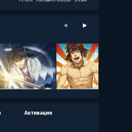
Регион:
Россия
Активация:
STEAM
я
Активация