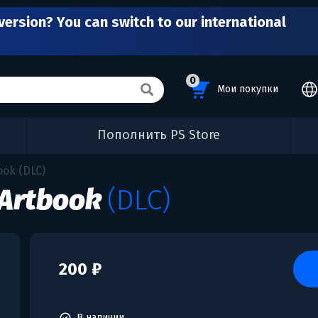
version? You can switch to our international
0
Мои покупки
Пополнить PS Store
book (DLC)
l Artbook
(DLC)
200 ₽
В наличии