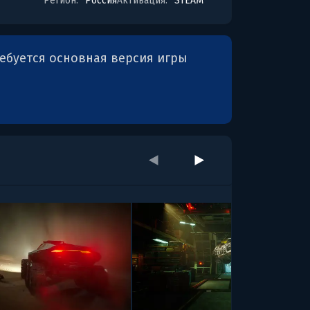
Регион:
Россия
Активация:
STEAM
ребуется основная версия игры