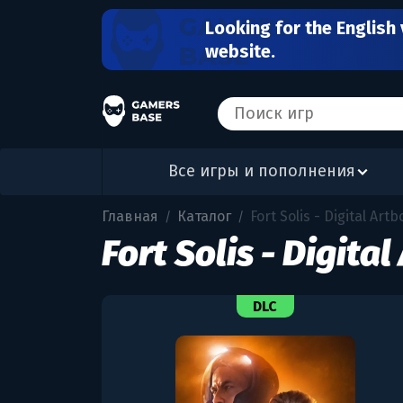
Looking for the English 
website.
Все игры и пополнения
Главная
Каталог
Fort Solis - Digital Art
/
/
Fort Solis - Digita
DLC