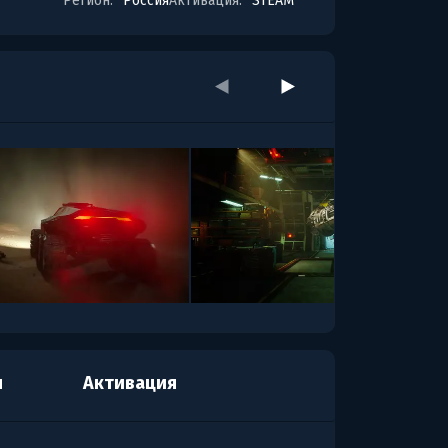
Регион:
Россия
Активация:
STEAM
я
Активация