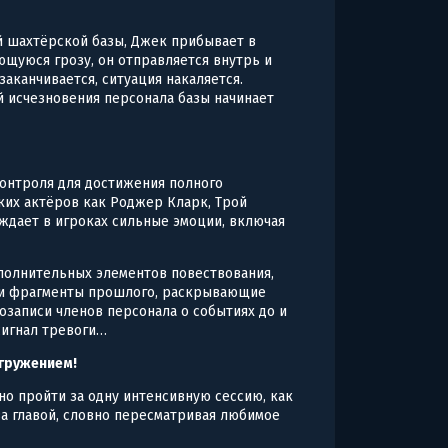
й шахтёрской базы, Джек прибывает в
ающуюся грозу, он отправляется внутрь и
заканчивается, ситуация накаляется.
ой исчезновения персонала базы начинает
контроля для достижения полного
ких актёров как Роджер Кларк, Трой
уждает в игроках сильные эмоции, включая
полнительных элементов повествования,
я и фрагменты прошлого, раскрывающие
озаписи членов персонала о событиях до и
 сигнал тревоги…
гружением!
жно пройти за одну интенсивную сессию, как
 за главой, словно пересматривая любимое