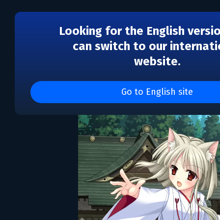
Looking for the English versi
can switch to our internati
website.
Dawn of Kagura: Natsu'
Go to English site