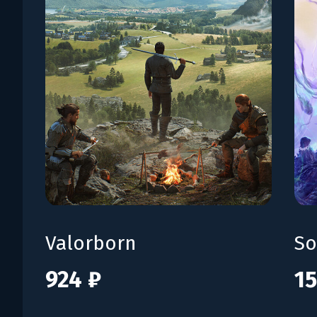
Valorborn
So
924 ₽
15