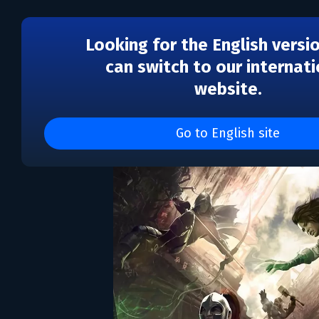
Looking for the English versi
can switch to our internati
website.
SOLASTA: Crown of the
Go to English site