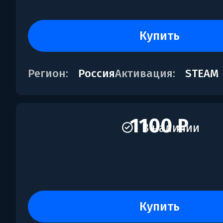
купить
Регион:
Россия
Активация:
STEAM
1100 ₽
В наличии
купить