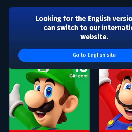
Looking for the English versi
can switch to our internati
website.
Каталог игр Nintendo e
Go to English site