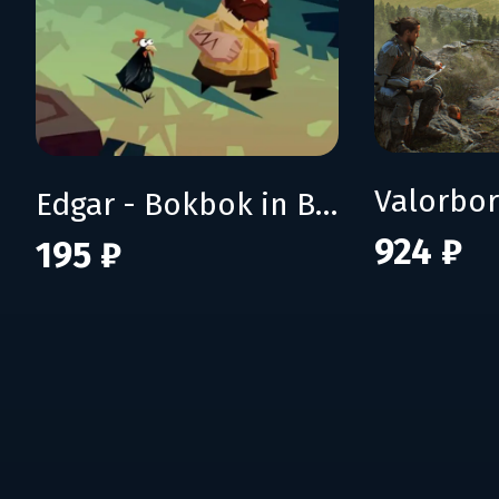
Valorbo
Edgar - Bokbok in Boulzac
924 ₽
195 ₽