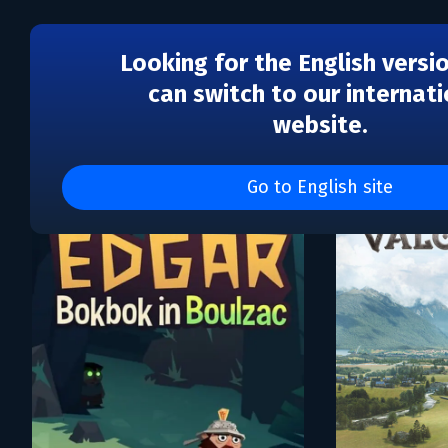
Looking for the English versi
can switch to our internati
website.
Каталог игр La Poule No
Go to English site