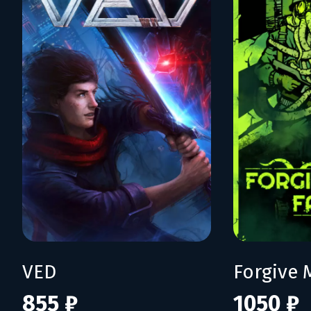
VED
Forgive 
855 ₽
1050 ₽