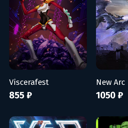
Viscerafest
New Arc 
855 ₽
1050 ₽