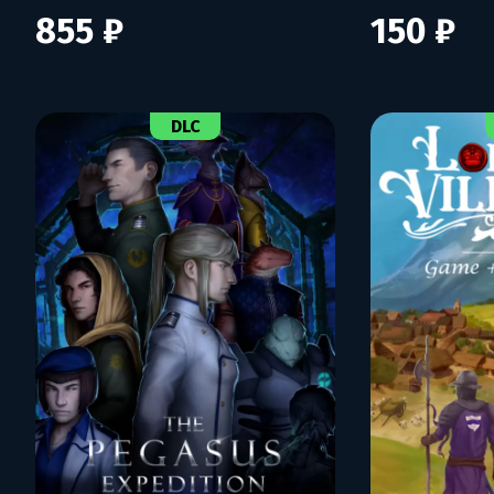
855 ₽
150 ₽
DLC