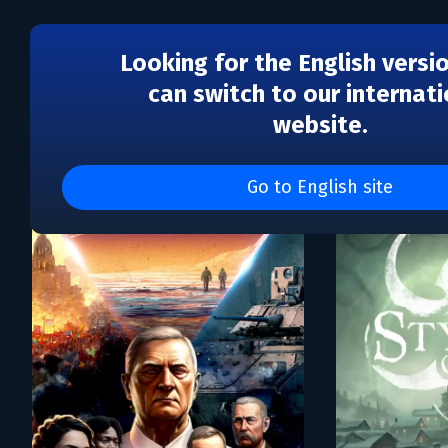
Looking for the English versi
can switch to our internati
website.
Каталог игр Fulqrum Pub
Go to English site