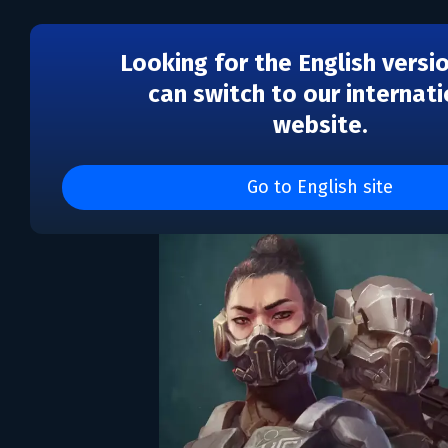
Looking for the English versi
can switch to our internati
website.
USC: Counterforce
Go to English site