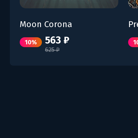
Moon Corona
Pr
563 ₽
10%
1
625 ₽