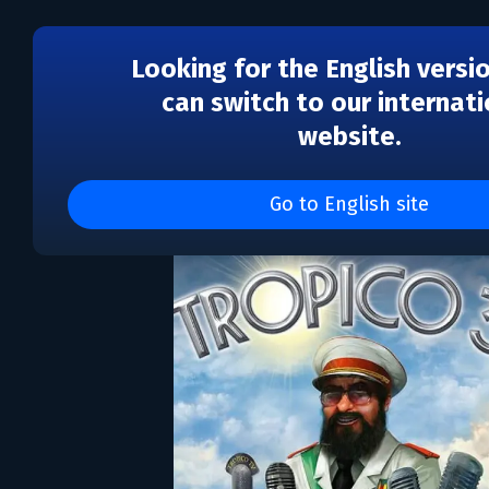
Looking for the English versi
can switch to our internati
website.
DLC
Tropico 3 - Absolute P
Go to English site