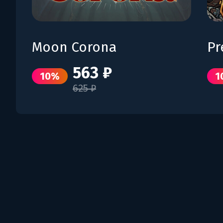
Moon Corona
Pr
563 ₽
10%
1
625 ₽