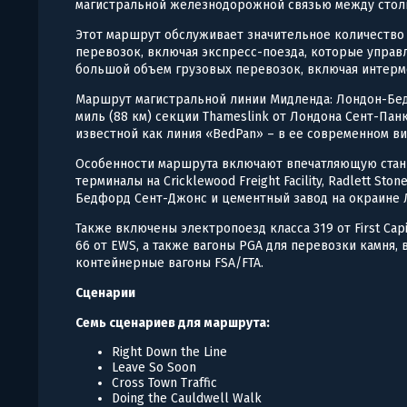
магистральной железнодорожной связью между стол
Этот маршрут обслуживает значительное количество
перевозок, включая экспресс-поезда, которые управля
большой объем грузовых перевозок, включая интерм
Маршрут магистральной линии Мидленда: Лондон-Бедф
миль (88 км) секции Thameslink от Лондона Сент-Пан
известной как линия «BedPan» – в ее современном ви
Особенности маршрута включают впечатляющую стан
терминалы на Cricklewood Freight Facility, Radlett Ston
Бедфорд Сент-Джонс и цементный завод на окраине 
Также включены электропоезд класса 319 от First Cap
66 от EWS, а также вагоны PGA для перевозки камня,
контейнерные вагоны FSA/FTA.
Сценарии
Семь сценариев для маршрута:
Right Down the Line
Leave So Soon
Cross Town Traffic
Doing the Cauldwell Walk