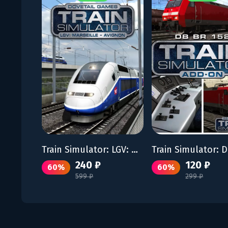
Train Simulator: LGV: Marseille - Avignon Route Add-On
240 ₽
120 ₽
60%
60%
599 ₽
299 ₽