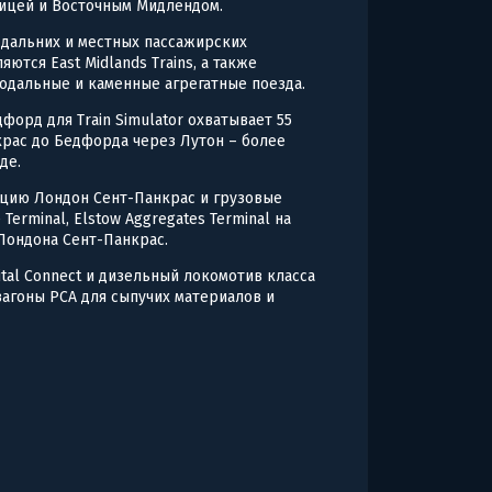
ицей и Восточным Мидлендом.
 дальних и местных пассажирских
ются East Midlands Trains, а также
одальные и каменные агрегатные поезда.
орд для Train Simulator охватывает 55
крас до Бедфорда через Лутон – более
де.
цию Лондон Сент-Панкрас и грузовые
e Terminal, Elstow Aggregates Terminal на
Лондона Сент-Панкрас.
ital Connect и дизельный локомотив класса
 вагоны PCA для сыпучих материалов и