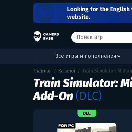
Looking for the English 
website.
Все игры и пополнения
Главная
Каталог
Train Simulator: Midl
/
/
Train Simulator: 
Add-On
(DLC)
DLC