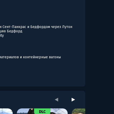
он Сент-Панкрас и Бедфордом через Лутон
нцию Бедфорд
ity
 материалов и контейнерные вагоны
DLC
DLC