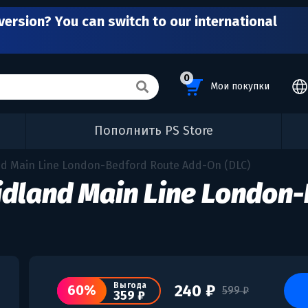
version? You can switch to our international
0
Мои покупки
Пополнить PS Store
and Main Line London-Bedford Route Add-On (DLC)
Midland Main Line London
Выгода
240 ₽
60%
599 ₽
359 ₽