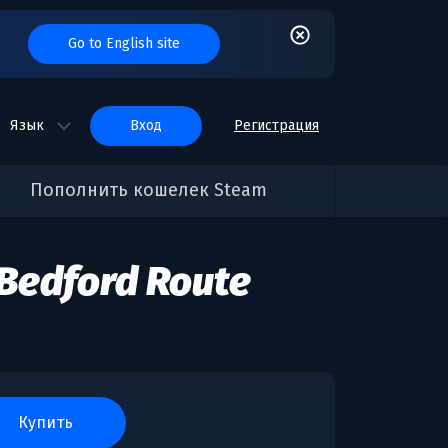
Go to English site
Язык
вход
Регистрация
Пополнить кошелек Steam
-Bedford Route
купить