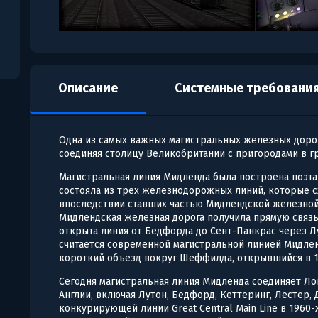
Описание
Системные требовани
Одна из самых важных магистральных железных дорог А
соединяя столицу Великобритании с пригородами в 
Магистральная линия Мидленда была построена поэтап
состояла из трех железнодорожных линий, которые схо
впоследствии ставших частью Мидлендской железной 
Мидлендская железная дорога получила прямую связь
открыта линия от Бедфорда до Сент-Панкрас через Л
считается современной магистральной линией Мидлен
короткий объезд вокруг Шеффилда, открывшийся в 1
Сегодня магистральная линия Мидленда соединяет Ло
Англии, включая Лутон, Бедфорд, Кеттеринг, Лестер,
конкурирующей линии Great Central Main Line в 1960-