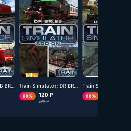
Train Simulator: DB BR 152 Loco Add-On
Train Simulator: DR BR 86 Loco Add-On
120 ₽
120 ₽
60%
60%
299 ₽
299 ₽