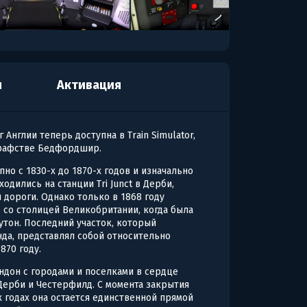
я
Активация
нглии теперь доступна в Train Simulator,
графстве Бедфордшир.
но с 1830-х до 1870-х годов и изначально
дились на станции Tri Junct в Дерби,
дороги. Однако только в 1868 году
 со столицей Великобритании, когда была
утон. Последний участок, который
да, представлял собой относительно
870 году.
ндон с городами и поселками в сердце
 Дерби и Честерфилд. С момента закрытия
х годах она остается единственной прямой