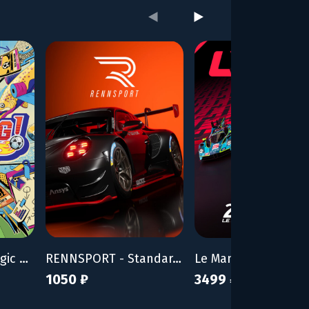
NUTMEG! A Nostalgic Deckbuilding Football Manager
RENNSPORT - Standard Edition
Le Mans Ultimate
1050 ₽
3499 ₽