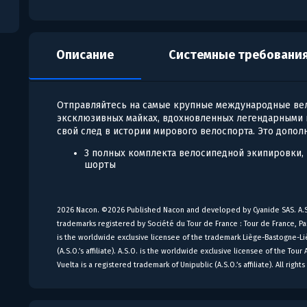
Описание
Системные требовани
Отправляйтесь на самые крупные международные вел
эксклюзивных майках, вдохновленных легендарными 
свой след в истории мирового велоспорта. Это допол
3 полных комплекта велосипедной экипировки, в
шорты
2026 Nacon. ©2026 Published Nacon and developed by Cyanide SAS. A.S.O
trademarks registered by Société du Tour de France : Tour de France, Pari
is the worldwide exclusive licensee of the trademark Liège-Bastogne-L
(A.S.O.’s affiliate). A.S.O. is the worldwide exclusive licensee of the T
Vuelta is a registered trademark of Unipublic (A.S.O.’s affiliate). All right