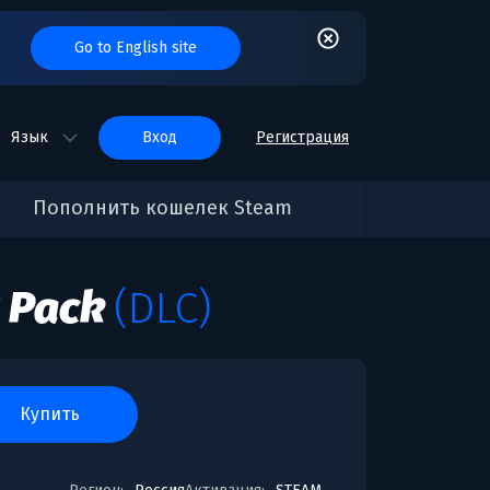
Go to English site
Язык
вход
Регистрация
Пополнить кошелек Steam
t Pack
(DLC)
купить