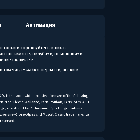
я
Активация
огонки и соревнуйтесь в них в
испанскими велоклубами, оставившими
нение включает:
 том числе: майки, перчатки, носки и
. is the worldwide exclusive licensee of the following
s-Nice, Flèche Wallonne, Paris-Roubaix, Paris-Tours. A.S.O.
iège, registered by Performance Sport Organisations
our Auvergne-Rhône-Alpes and Muscat Classic trademarks. La
s reserved.