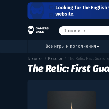
Looking for the English 
website.
Все игры и пополнения
Главная
Каталог
The Relic: First Guardi
/
/
The Relic: First Gu