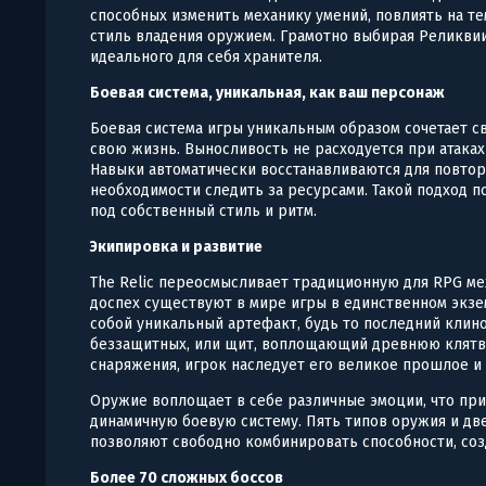
способных изменить механику умений, повлиять на т
стиль владения оружием. Грамотно выбирая Реликвии
идеального для себя хранителя.
Боевая система, уникальная, как ваш персонаж
Боевая система игры уникальным образом сочетает с
свою жизнь. Выносливость не расходуется при атаках
Навыки автоматически восстанавливаются для повтор
необходимости следить за ресурсами. Такой подход 
под собственный стиль и ритм.
Экипировка и развитие
The Relic переосмысливает традиционную для RPG ме
доспех существуют в мире игры в единственном экз
собой уникальный артефакт, будь то последний клин
беззащитных, или щит, воплощающий древнюю клятву
снаряжения, игрок наследует его великое прошлое 
Оружие воплощает в себе различные эмоции, что при
динамичную боевую систему. Пять типов оружия и д
позволяют свободно комбинировать способности, соз
Более 70 сложных боссов