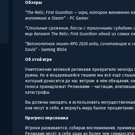
Обзоры
“The Relic: First Guardian — игра, которая мгновенно
желаемого в Steam” -
PC Gamer
“Стильные сражения, боссы c трагичными судьбами
мир делают The Relic: First Guardian одной из самых
“Великолепная экшен-RPG 2026 года, сочетающая в се
Souls”
- Gaming Bible
Об этой игре
Уничтожение великой реликвии превратило некогда 
руины. Но в воцарившейся тишине мы всё ещё слыши
который доносится до нас ветром: в нём обещания, о
голоса принадлежат Реликвиям – частицам, впитавшим
катастрофы.
Вы должны находить и использовать могущественные
они несут в себе, и вернуть миру былое процветание.
Прогресс персонажа
Игроки развиваются, собирая воспоминания, принявш
Реликвия несёт в себе один из более чем семидесят