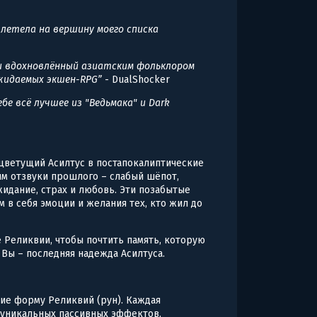
 взлетела на вершину моего списка
 и вдохновлённый азиатским фольклором
 ожидаемых экшен-RPG”
- DualShocker
бе всё лучшее из "Ведьмака" и Dark
цветущий Асилтус в постапокалиптические
м отзвуки прошлого – слабый шёпот,
жидание, страх и любовь. Эти позабытые
 в себя эмоции и желания тех, кто жил до
 Реликвии, чтобы почтить память, которую
 Вы – последняя надежда Асилтуса.
ие форму Реликвий (рун). Каждая
и уникальных пассивных эффектов,