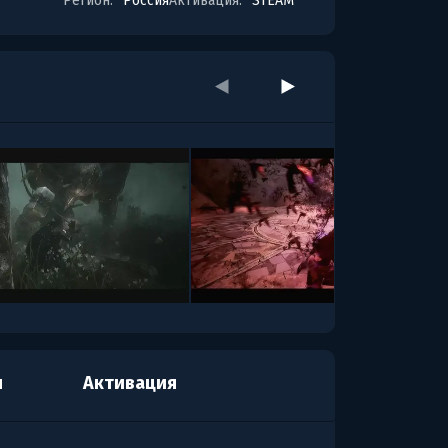
Регион:
Россия
Активация:
STEAM
я
Активация