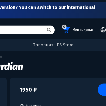
version? You can switch to our international
0
Мои покупки
Пополнить PS Store
an
ardian
1950 ₽
В наличии