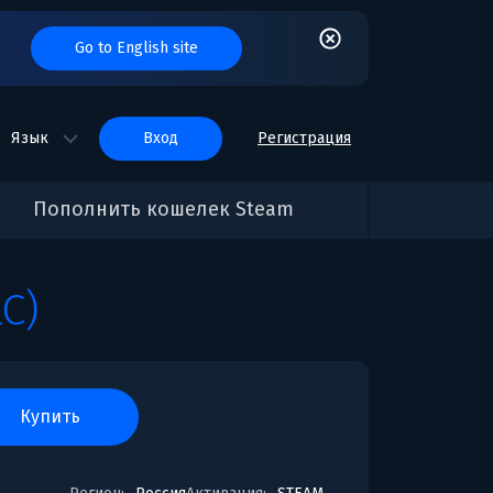
Go to English site
Язык
вход
Регистрация
Пополнить кошелек Steam
C)
купить