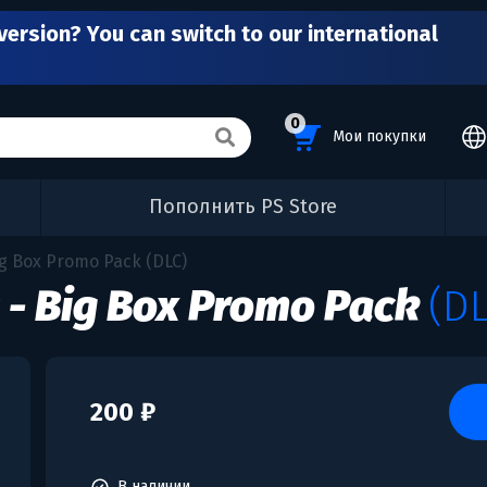
version? You can switch to our international
0
Мои покупки
Пополнить PS Store
ig Box Promo Pack (DLC)
 - Big Box Promo Pack
(DL
200 ₽
В наличии