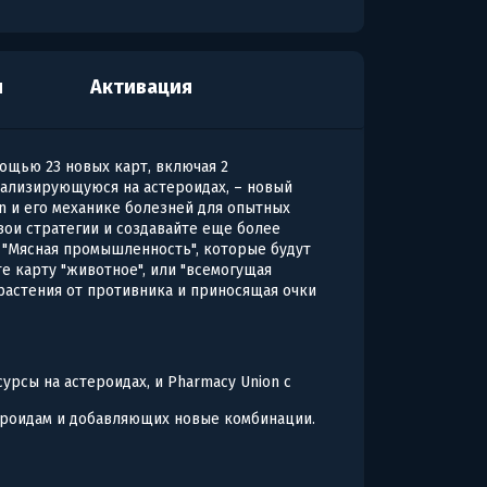
я
Активация
ощью 23 новых карт, включая 2
иализирующуюся на астероидах, – новый
n и его механике болезней для опытных
вои стратегии и создавайте еще более
 "Мясная промышленность", которые будут
е карту "животное", или "всемогущая
растения от противника и приносящая очки
сурсы на астероидах, и Pharmacy Union с
ероидам и добавляющих новые комбинации.