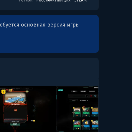
Регион:
Россия
Активация:
STEAM
ребуется основная версия игры