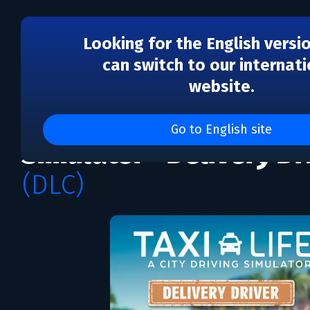
Looking for the English versi
can switch to our internati
website.
DLC
Taxi Life: A City Driving
Go to English site
Simulator - Delivery Dr
(DLC)