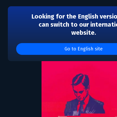
Looking for the English versi
can switch to our internati
website.
Sigma Theory: Global 
Go to English site