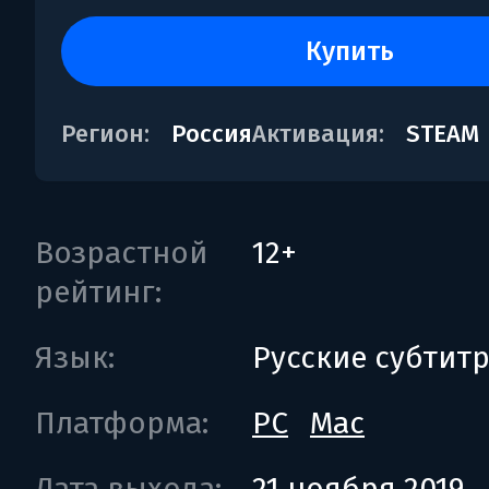
купить
Регион:
Россия
Активация:
STEAM
Возрастной
12+
рейтинг:
Язык:
Русские субтит
Платформа:
PC
Mac
Дата выхода:
21 ноября 2019