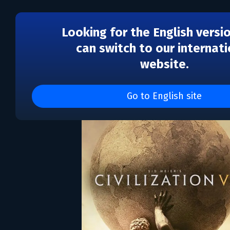
Looking for the English versi
can switch to our internati
website.
Sid Meier's Civilization 
Go to English site