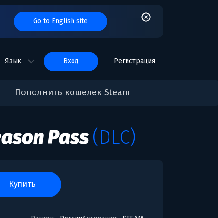
Go to English site
Язык
вход
Регистрация
Пополнить кошелек Steam
eason Pass
(DLC)
купить