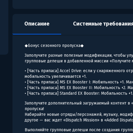
Описание
Системные требовани
◆Бонус сезонного пропуска◆
Заполучите разные полезные модификации, чтобы улу
групповые депеши в добавленной миссии «Получите
• [Часть припаса] Accel Drive: если у снаряженного о
мобильность увеличивается +1.
• [Часть припаса] MS EX Booster I: Мобильность +1. Ма
• [Часть припаса] MS EX Booster II: Мобильность +2. М
• [Часть припаса] Standard EX Booster: Мобильность +1
Заполучите дополнительный загружаемый контент в «A
пропуска!
Набирайте новые отряды/персонажей, музыку, модиф
другое — вас ждет «Dispatch Mission» в «Added Dispatc
Выполняйте групповые депеши после создания группы