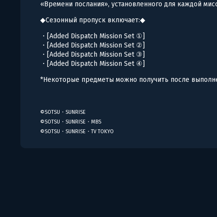
«Времени послания», установленного для каждой мис
◆Сезонный пропуск включает:◆
・[Added Dispatch Mission Set ①]
・[Added Dispatch Mission Set ②]
・[Added Dispatch Mission Set ③]
・[Added Dispatch Mission Set ④]
*Некоторые предметы можно получить после выполне
©SOTSU・SUNRISE
©SOTSU・SUNRISE・MBS
©SOTSU・SUNRISE・TV TOKYO