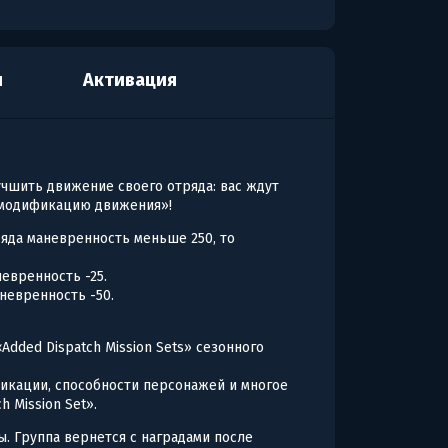
я
Активация
чшить движение своего отряда: вас ждут
 модификацию движения»!
тряда маневренность меньше 250, то
невренность -25.
аневренность -50.
.
dded Dispatch Mission Sets» сезонного
икации, способности персонажей и многое
h Mission Set».
. Группа вернется с наградами после