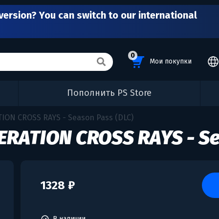
version? You can switch to our international
0
Мои покупки
Пополнить PS Store
ON CROSS RAYS - Season Pass (DLC)
RATION CROSS RAYS - S
1328 ₽
В наличии