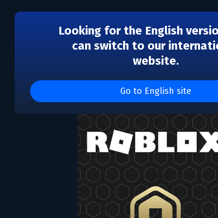
Looking for the English versi
can switch to our internati
website.
Roblox Gift Card 1000
Go to English site