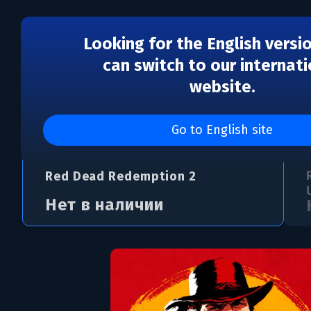
Looking for the English versi
can switch to our internati
website.
Red Dead Redemption 
Go to English site
Red Dead Redemption 2
Нет в наличии