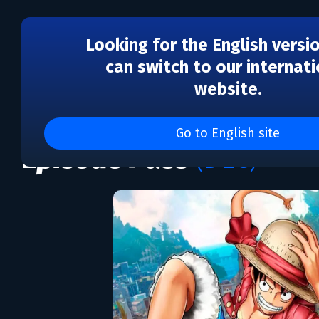
Looking for the English versi
can switch to our internati
website.
DLC
ONE PIECE World Seeke
Go to English site
Episode Pass
(DLC)