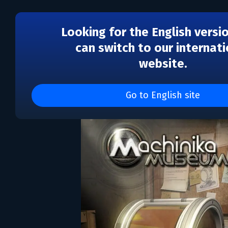
Looking for the English versi
can switch to our internati
website.
Machinika Museum
Go to English site