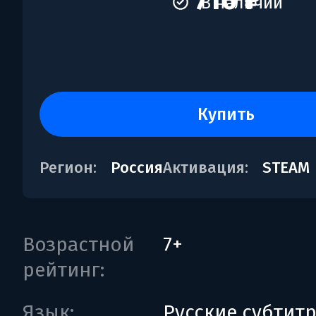
710 ₽
В наличии
купить
Регион:
Россия
Активация:
STEAM
Возрастной
7+
рейтинг:
Язык:
Русские субтит