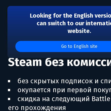
Looking for the English versi
can switch to our internati
website.
Проходи Battle Pa
пополняй баланс
Go to English site
Steam без комисс
без скрытых подписок и сп
окупается при первой поку
скидка на следующий Battle
его прохождения