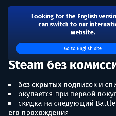
Looking for the English versi
can switch to our internati
website.
Проходи Battle Pa
пополняй баланс
Go to English site
Steam без комисс
без скрытых подписок и сп
окупается при первой поку
скидка на следующий Battle
его прохождения