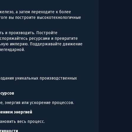
железо, а затем переходите к более
итоге вы построите высокотехнологичные
ать и производить. Постройте
споряжайтесь ресурсами и превратите
льную империю. Поддерживайте движение
легендарной.
создания уникальных производственных
есурсов
е, энергия или ускорение процессов.
лением энергией
тановить весь процесс.
тивности