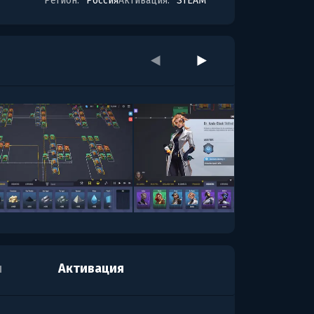
Регион:
Россия
Активация:
STEAM
я
Активация