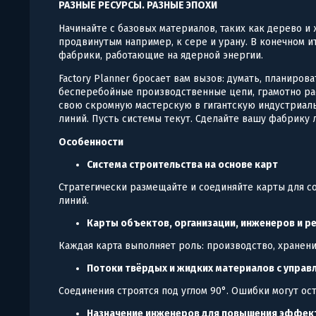
РАЗНЫЕ РЕСУРСЫ. РАЗНЫЕ ЭПОХИ
Начинайте с базовых материалов, таких как дерево и 
продвинутым например, к сере и урану. В конечном 
фабрики, работающие на ядерной энергии.
Factory Planner бросает вам вызов: думать, планиров
бесперебойные производственные цепи, грамотно ра
свою скромную мастерскую в гигантскую индустриа
линий. Пусть системы текут. Сделайте вашу фабрику 
Особенности
Система строительства на основе карт
Стратегически размещайте и соединяйте карты для 
линий.
Карты объектов, организации, инженеров и р
Каждая карта выполняет роль: производство, хранени
Потоки твёрдых и жидких материалов с управ
Соединения строятся под углом 90°. Ошибки могут ос
Назначение инженеров для повышения эффек