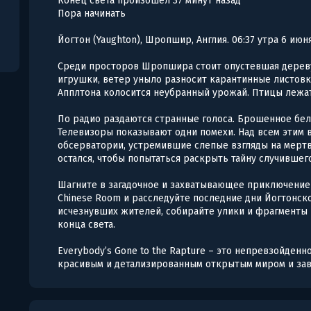
Конец света произошел 37 минут назад
Пора начинать
Йогтон (Yaughton), Шропшир, Англия. 06:37 утра 6 июн
Среди просторов Шропшира стоит опустевшая дерев
игрушки, ветер уныло разносит карантинные листов
Апплтона колосится неубранный урожай. Птицы лежат 
По радио раздаются странные голоса. Брошенное бел
Телевизоры показывают одни помехи. Над всем эти
обсерватории, устремившие слепые взгляды на мертв
остался, чтобы попытаться раскрыть тайну случившего
Шагните в загадочное и захватывающее приключение
Chinese Room и расследуйте последние дни Йогтонс
исчезнувших жителей, собирайте улики и фрагменты 
конца света.
Everybody’s Gone to the Rapture – это непревзойде
красивым и детализированным открытым миром и з