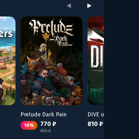
Prelude Dark Pain
770 ₽
810 ₽
10%
855 ₽