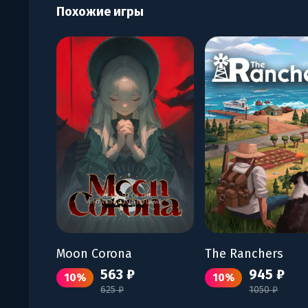
Похожие игры
Moon Corona
The Ranchers
563 ₽
945 ₽
10%
10%
625 ₽
1050 ₽