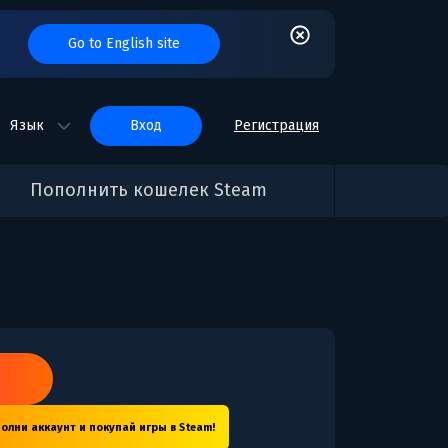
Go to English site
Язык
вход
Регистрация
Пополнить кошелек Steam
m
олни аккаунт и покупай игры в Steam!