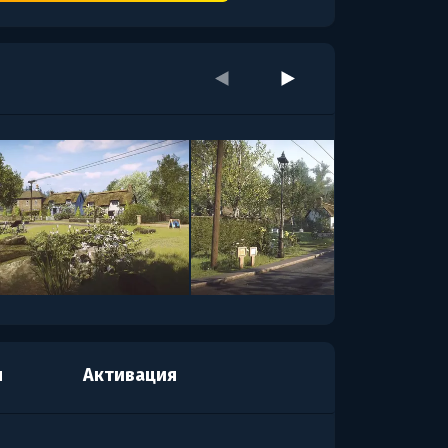
я
Активация