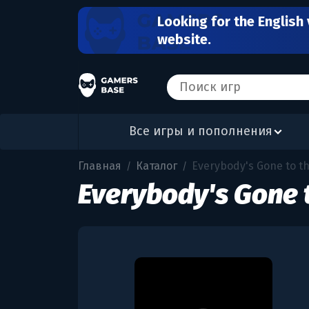
Looking for the English 
website.
Все игры и пополнения
Главная
Каталог
Everybody's Gone to t
/
/
Everybody's Gone 