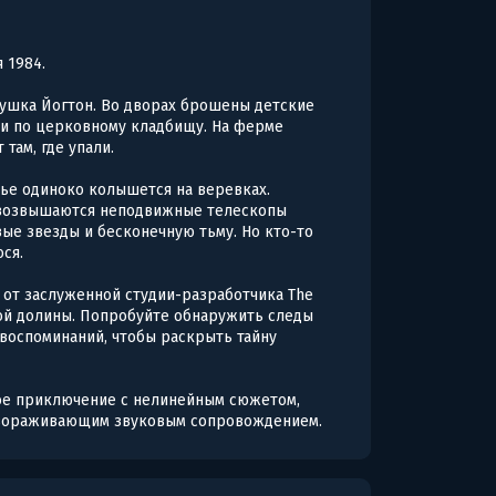
я 1984.
ушка Йогтон. Во дворах брошены детские
ки по церковному кладбищу. На ферме
там, где упали.
ье одиноко колышется на веревках.
м возвышаются неподвижные телескопы
ые звезды и бесконечную тьму. Но кто-то
ся.
 от заслуженной студии-разработчика The
кой долины. Попробуйте обнаружить следы
воспоминаний, чтобы раскрыть тайну
нное приключение с нелинейным сюжетом,
авораживающим звуковым сопровождением.