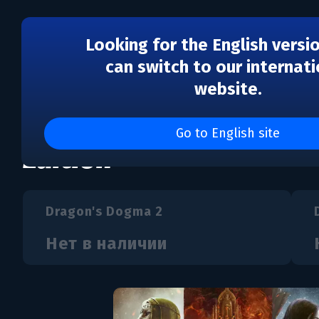
Looking for the English versi
can switch to our internati
website.
Dragon's Dogma 2 - De
Go to English site
Edition
Dragon's Dogma 2
Нет в наличии