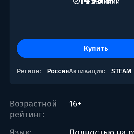
1499 ₽
В наличии
купить
Регион:
Россия
Активация:
STEAM
Возрастной
16+
рейтинг:
Язык:
Полностью на р