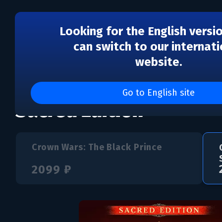
Looking for the English versi
can switch to our internati
website.
Crown Wars: The Black 
Go to English site
Sacred Edition
Crown Wars: The Black Prince
2099 ₽