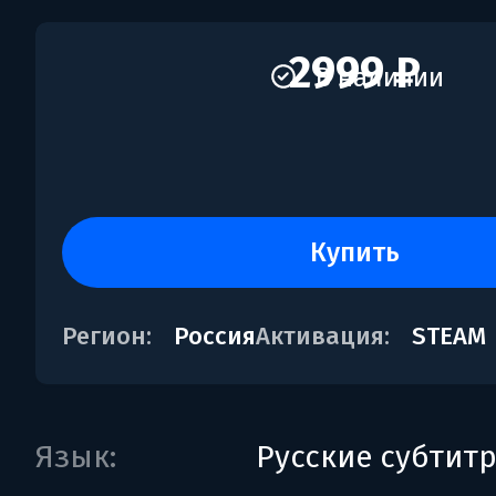
2999 ₽
В наличии
купить
Регион:
Россия
Активация:
STEAM
Язык:
Русские субтит