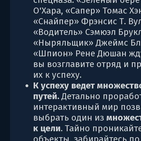
О'Хара, «Сапер» Томас Хэ
«Снайпер» Фрэнсис Т. Ву
«Водитель» Сэмюэл Брук
«Ныряльщик» Джеймс Бл
«Шпион» Рене Дюшан жду
вы возглавите отряд и п
их к успеху.
К успеху ведет множеств
путей.
Детально прорабо
интерактивный мир позв
выбрать один из
множест
к цели
. Тайно проникайт
объекты, забирайтесь по