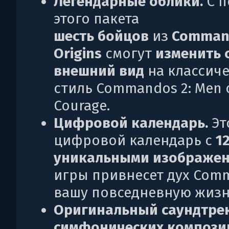
Легендарные облики.
С 
этого пакета
шесть бойцов
из
Comman
Origins
смогут
изменить 
внешний вид
на классич
стиль Commandos 2: Men 
Courage.
Цифровой календарь.
Эт
цифровой календарь с
1
уникальными изображе
игры привнесет дух Com
вашу повседневную жизн
Оригинальный саундтрек
симфонических компози