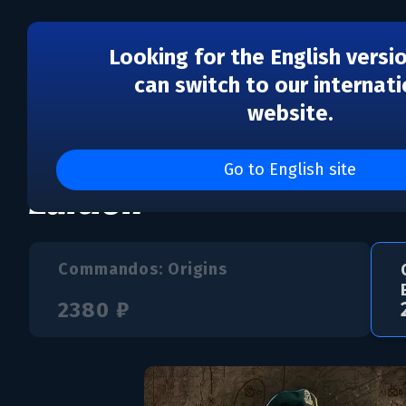
Looking for the English versi
can switch to our internati
website.
Commandos: Origins - 
Go to English site
Edition
Commandos: Origins
2380 ₽