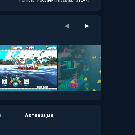
Регион:
Россия
Активация:
STEAM
я
Активация