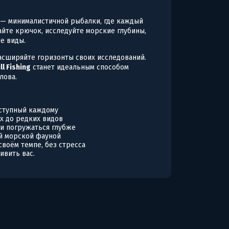
— минималистичной рыбалки, где каждый
йте крючок, исследуйте морские глубины,
е виды.
асширяйте горизонты своих исследований.
ll Fishing
станет идеальным способом
лова.
оступный каждому
х до редких видов
и погружаться глубже
й морской фауной
своём темпе, без стресса
ивить вас.