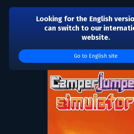
Looking for the English versi
can switch to our internati
website.
Camper Jumper Simula
Go to English site