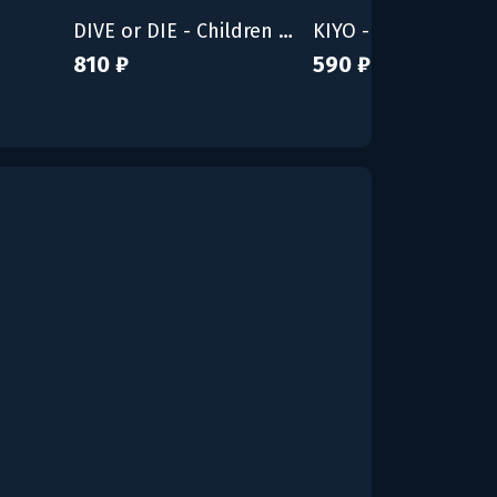
DIVE or DIE - Children of Rain
KIYO - Bunny Tyran
810 ₽
590 ₽