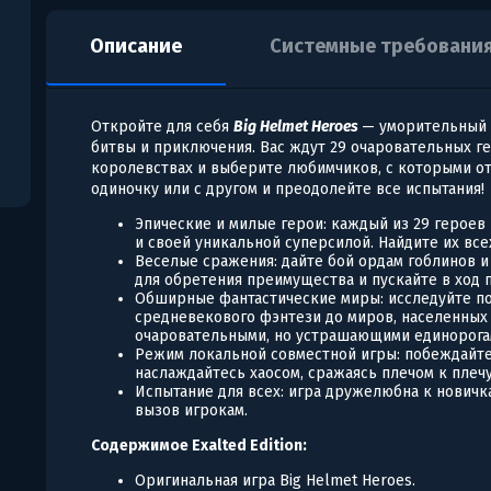
Описание
Системные требовани
Откройте для себя
Big Helmet Heroes
— уморительный 
битвы и приключения. Вас ждут 29 очаровательных ге
королевствах и выберите любимчиков, с которыми от
одиночку или с другом и преодолейте все испытания!
Эпические и милые герои: каждый из 29 героев
и своей уникальной суперсилой. Найдите их все
Веселые сражения: дайте бой ордам гоблинов и
для обретения преимущества и пускайте в ход 
Обширные фантастические миры: исследуйте 
средневекового фэнтези до миров, населенных
очаровательными, но устрашающими единорога
Режим локальной совместной игры: побеждайте
наслаждайтесь хаосом, сражаясь плечом к плечу
Испытание для всех: игра дружелюбна к нович
вызов игрокам.
Содержимое Exalted Edition:
Оригинальная игра Big Helmet Heroes.