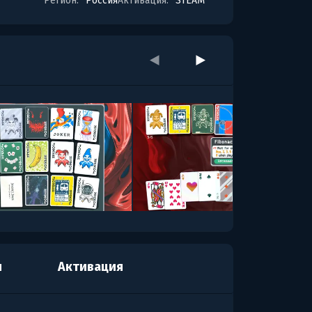
Регион:
Россия
Активация:
STEAM
я
Активация