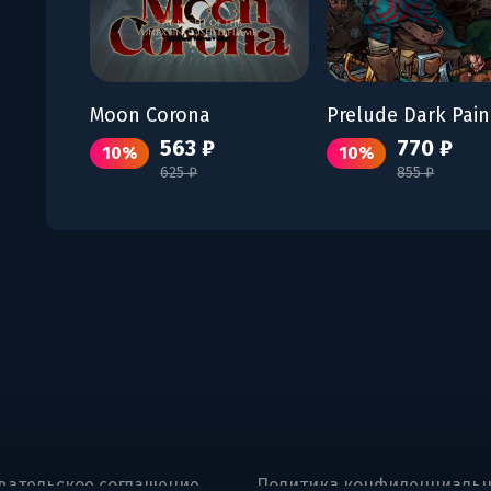
Moon Corona
Prelude Dark Pain
563 ₽
770 ₽
10%
10%
625 ₽
855 ₽
вательское соглашение
Политика конфиденциальн