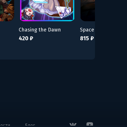
Chasing the Dawn
420 ₽
815 ₽
ости
Блог