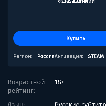
3220 ₽
В наличии
купить
Регион:
Россия
Активация:
STEAM
Возрастной
18+
рейтинг:
Язык:
Русские субтит