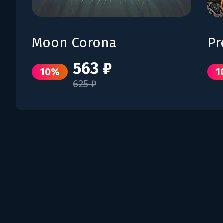
Moon Corona
Pr
563 ₽
10%
1
625 ₽