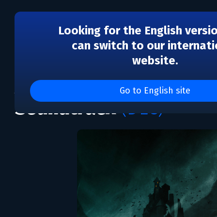
Looking for the English versi
can switch to our internati
website.
DLC
A Blind Legend - Origin
Go to English site
Soundtrack
(DLC)