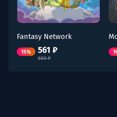
Fantasy Network
Mo
561 ₽
15%
1
660 ₽